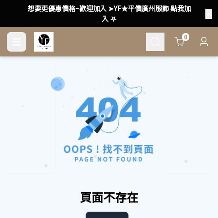
想要更優惠價格~歡迎加入 ➤YF★平價廣州服飾 點我加
入 ⛧
Cart
0
頁面不存在