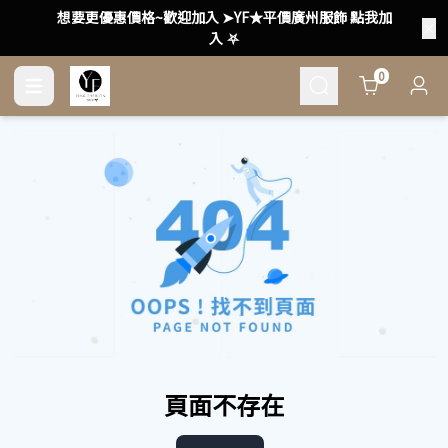
想要更優惠價格~歡迎加入 ➤YF★平價廣州服飾 點我加
入 ⛧
Cart
0
頁面不存在