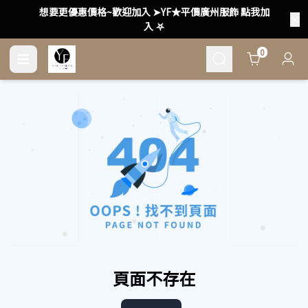
想要更優惠價格~歡迎加入 ➤YF★平價廣州服飾 點我加
入 ⛧
Cart
0
頁面不存在