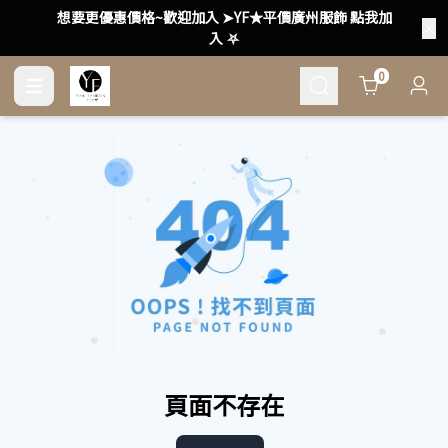
想要更優惠價格~歡迎加入 ➤YF★平價廣州服飾 點我加
入 ⛧
Cart
0
頁面不存在