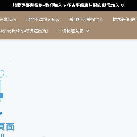
想要更優惠價格~歡迎加入 ➤YF★平價廣州服飾 點我加入 ⛧
 先逛起來
出門不煩惱➤套裝
暖呼呼保暖配件❄️
抗寒必備暖
清! 現貨48小時快速出貨】
平價精選女裝