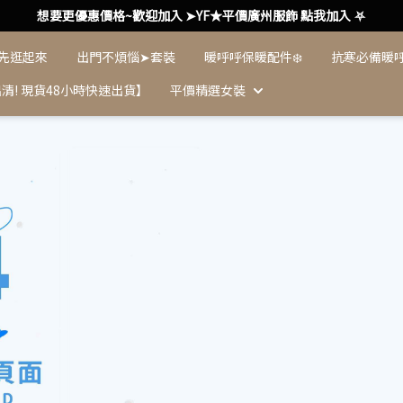
想要更優惠價格~歡迎加入 ➤YF★平價廣州服飾 點我加入 ⛧
 先逛起來
出門不煩惱➤套裝
暖呼呼保暖配件❄️
抗寒必備暖
清! 現貨48小時快速出貨】
平價精選女裝