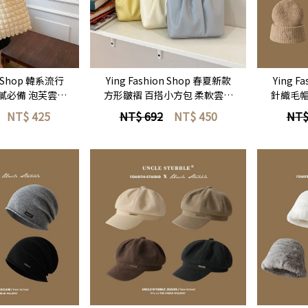
即選購
立即選購
on Shop 韓系流行
Ying Fashion Shop 春夏新款
Ying F
歐膩必備 泡芙雲朵
方形皺褶 百搭小方包 柔軟雲朵
針織毛帽
包 簡約風 大容量
小包 休閒百搭 手提包 斜背包 單
簡約版型
NT$
425
NT$ 692
NT$
450
NT$
提包
肩包 斜背包
線帽 
即選購
立即選購