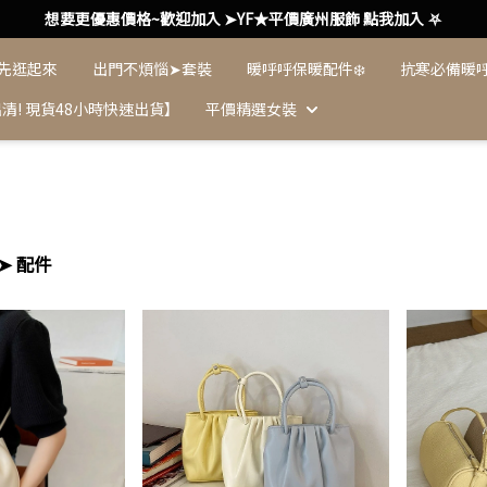
想要更優惠價格~歡迎加入 ➤YF★平價廣州服飾 點我加入 ⛧
 先逛起來
出門不煩惱➤套裝
暖呼呼保暖配件❄️
抗寒必備暖
清! 現貨48小時快速出貨】
平價精選女裝
 ➤ 配件