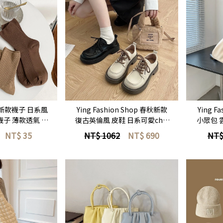
即選購
立即選購
on 新款襪子 日系風
Ying Fashion Shop 春秋新款
Ying F
襪子 薄款透氣 純
復古英倫風 皮鞋 日系可愛chic
小眾包 
款 堆堆襪 長襪
百搭 小眾 厚底皮鞋 PU皮 不磨
皺雲朵包
NT$
35
NT$ 1062
NT$
690
NT$
腳 牛津鞋