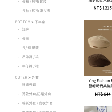
-
長袖 / 短袖 套裝
包 簡約百搭 單
NT$ 1215
-
長袖 / 短袖 連衣裙
BOTTOM ➤ 下半身
-
短褲
-
長褲
-
長/ 短 裙裝
-
吊帶褲 / 裙
-
牛仔褲 / 裙
立
OUTER ➤ 外套
Ying Fashi
-
針織外套
蕾帽 時尚英倫
百搭 瘦臉
NT$ 644
-
薄款外套/防曬外套
-
棉質外套 / 皮衣外套