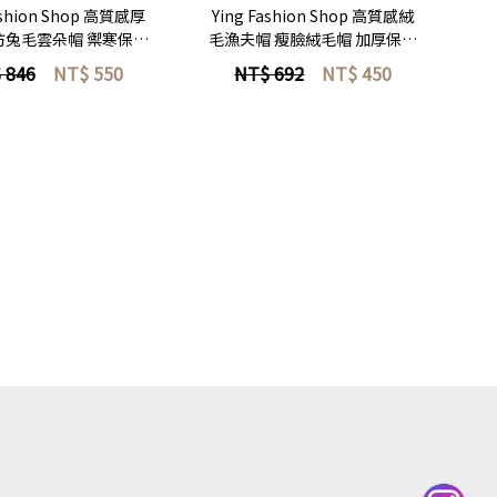
ashion Shop 高質感厚
Ying Fashion Shop 高質感絨
仿兔毛雲朵帽 禦寒保暖
毛漁夫帽 瘦臉絨毛帽 加厚保暖
耳毛絨帽 甜美瘦臉款 保
仿水貂絨漁夫帽 暖呼呼帽子 保
 846
NT$
550
NT$ 692
NT$
450
暖雲朵絨毛帽
暖漁夫帽