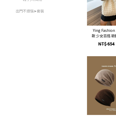
出門不煩惱➤套裝
立
Ying Fashi
款 少女百搭 
包 單肩包 帆布
NT$ 654
手
立