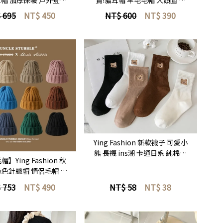
 滑雪帽 暖呼呼小熊耳
愛保暖冷帽 顯臉小 護耳毛帽 防
 695
NT$
450
NT$ 600
NT$
390
朵帽 顯臉小
寒保暖毛帽
立即選購
立即選購
Ying Fashion 新款襪子 可愛小
熊 長襪 ins潮 卡通日系 純棉襪
】Ying Fashion 秋
子 百搭 刺繡長襪 中筒襪子
純色針織帽 情侶毛帽 加
毛帽 套頭帽 保暖 針織
 753
NT$
490
NT$ 58
NT$
38
毛帽 多色