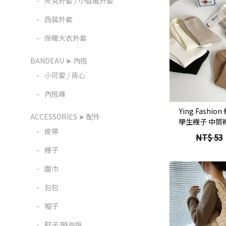
-
夾克外套 / 小香風外套
-
西裝外套
-
保暖大衣外套
BANDEAU ➤ 內搭
-
小可愛 / 背心
立
-
內搭褲
Ying Fashi
ACCESSORIES ➤ 配件
學生襪子 中筒
-
皮帶
色 ins四季
NT$ 53
-
襪子
-
圍巾
-
包包
-
帽子
-
鞋子/時尚拖