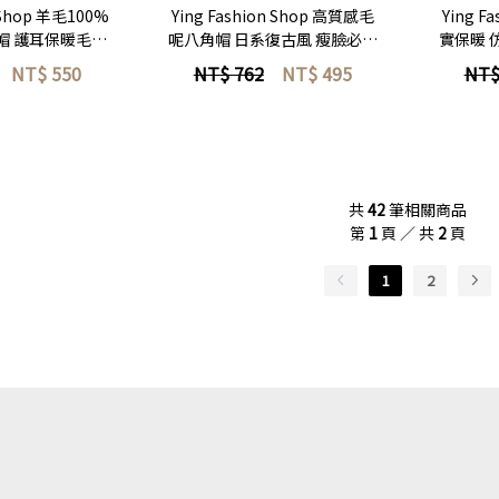
n Shop 羊毛100%
Ying Fashion Shop 高質感毛
Ying F
帽 護耳保暖毛帽
呢八角帽 日系復古風 瘦臉必備
實保暖 
 男女羊毛帽
親膚材質八角帽
帽子 護
NT$
550
NT$ 762
NT$
495
NT$
共
42
筆相關商品
第
1
頁 ／ 共
2
頁
1
2