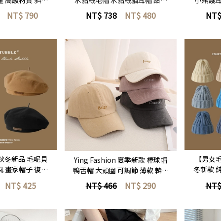
肩包 熱銷包款 水
保暖毛帽 顯臉小 毛絨毛帽 軟糯
保暖毛帽
NT$
790
NT$ 738
NT$
480
NT$
餃包
貓耳帽
即選購
立即選購
on 秋冬新品 毛呢貝
【男女毛帽
Ying Fashion 夏季新款 棒球帽
風 畫家帽子 復古
冬新款 
鴨舌帽 大頭圍 可調節 薄款 韓版
款 男女貝蕾帽
厚 小錐頂
日系 刺繡 字母簡約帽子
NT$
425
NT$ 466
NT$
290
NT$