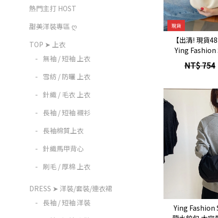
【WIGGLE WIGGLE】
熱門主打 HOST
立
【Mardi Mercredi 】
甜美洋裝專區 ღ
現貨
【出清! 現貨
【WHO.A.U】
TOP ➤ 上衣
Ying Fashi
-
無袖 / 短袖 上衣
包 軟皮質斜背
【Torriden】
NT$ 754
肩背雲朵
-
雪紡 / 防曬 上衣
【TAMBURINS】
-
針織 / 毛衣 上衣
【NATIONAL GEOGRAPHIC 國家
地理】
-
長袖 / 短袖 襯衫
【EMIS】
-
長袖棉質上衣
【LEE】
-
針織馬甲背心
【Wacky Willy 】
-
刷毛 / 厚棉 上衣
【COVERANT】
立
DRESS ➤ 洋裝/套裝/連衣裙
-
長袖 / 短袖 洋裝
Ying Fashio
龍水餃包 大容