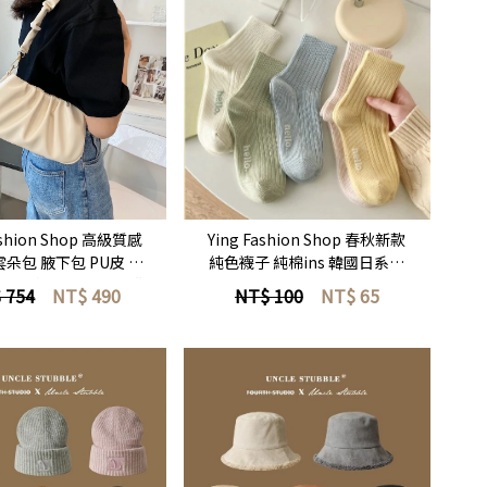
立即選購
立即選購
Ying Fashion Shop 春秋新款
ashion Shop 高級質感
純色襪子 純棉ins 韓國日系風
雲朵包 腋下包 PU皮 褶
壓紋字母 粗線 運動休閒襪 中長
 百搭氣質 單肩包 斜背
 754
NT$
490
NT$ 100
NT$
65
襪 長襪
包