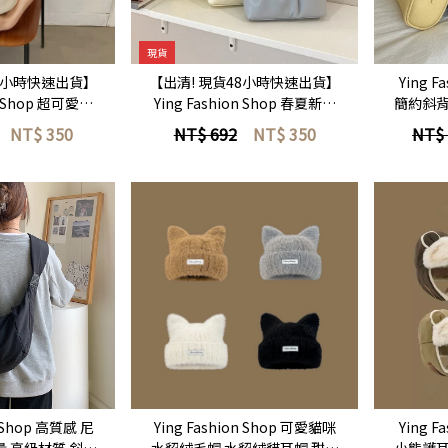
即選購
立即選購
現貨
48小時快速出貨】
【出清! 現貨48小時快速出貨】
Ying F
on Shop 超可愛小
Ying Fashion Shop 春夏新款
簡約斜背
包 皺皺雲朵小包
方形皺褶 百搭小方包 柔軟雲朵
手提
NT$
350
NT$ 692
NT$
350
NT$
包(複製)
小包 休閒百搭 手提包 斜背包 單
肩包 斜背包(複製)
即選購
立即選購
n Shop 高質感 尼
Ying Fashion Shop 可愛貓咪
Ying F
量 高級材質 斜背
水貂絨毛帽 水貂絨貓耳帽 甜美
小熊護耳