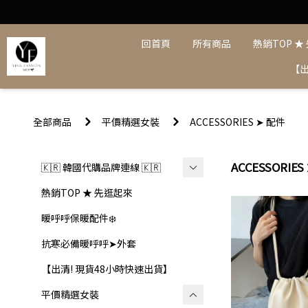
回首頁
所有商品
熱銷TOP ★
【出
全部商品
平價精選女裝
ACCESSORIES ➤ 配件
ACCESSORIES
🇰🇷 韓國代購品牌連線 🇰🇷
【BUCKS & LESTHER】
熱銷TOP ★ 先逛起來
【DELIGHT PROJECT】
暖呼呼保暖配件❄️
【MFG】
抗寒必備暖呼呼➤外套
【MATIN KIM】
【出清! 現貨48小時快速出貨】
【FIND KAPOOR 】
平價精選女裝