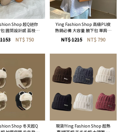
立即選購
立即選購
ashion Shop 超Q迷你
Ying Fashion Shop 高級PU皮
包 圓筒設計感 荔枝紋
熱銷必備 大容量 腋下包 單肩包
包 肩背包 圓筒小包
簡約百搭 柔軟皮質 手提包 通勤
 1153
NT$
750
NT$ 1215
NT$
790
包
立即選購
立即選購
ashion Shop 冬天超Q
現貨!Ying Fashion Shop 超熱
帽 加厚保暖 戶外登山
賣!貓耳帽 羊毛毛帽 大頭圍 可