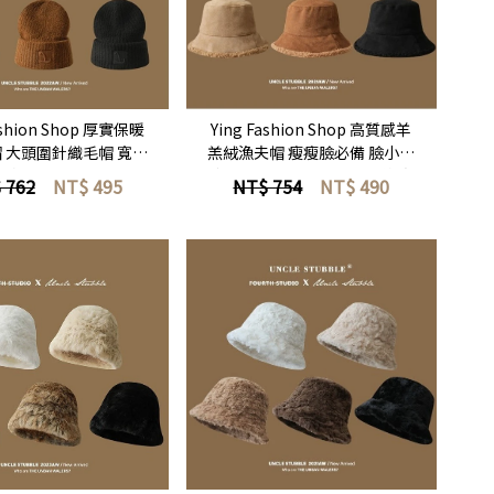
立即選購
立即選購
ashion Shop 厚實保暖
Ying Fashion Shop 高質感羊
 大頭圍針織毛帽 寬鬆
羔絨漁夫帽 瘦瘦臉必備 臉小款
 瘦臉必備 立體刺繡毛
鹿皮絨拼接羊羔毛 暖呼呼漁夫
 762
NT$
495
NT$ 754
NT$
490
保暖護耳毛帽 男女毛帽
帽 雙面可帶 男女漁夫帽
立即選購
立即選購