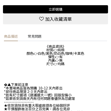
立即選購
加入收藏清單
商品描述
常見問題
《商品資訊》
材質👉純棉
顏色👉白色/黑色/奶白色/咖啡/卡其色
彈性👉有
內裏👉無
尺寸👉均碼
�▲下單前注意
*本賣場商品皆為預購 10-12 天內寄出
*部份商品現貨 2-3 天內寄出
*如有尺寸選項《建議選大一號》因版型偏小
*如果收到貨兩天內有任何問題會儘快為您處理
--------------------
★收到貨除非有重大瑕疵麻煩各位給個好評
★平價服飾無法百分之百完美，請各位見諒