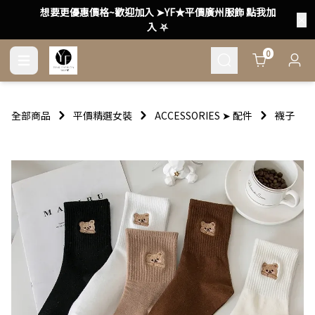
想要更優惠價格~歡迎加入 ➤YF★平價廣州服飾 點我加
入 ⛧
Cart
0
全部商品
平價精選女裝
ACCESSORIES ➤ 配件
襪子