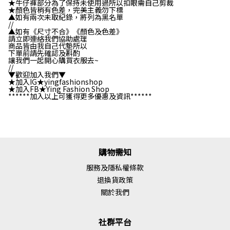
★牛仔褲部分為了保持未使用過所以扣眼需自己剪裁
★顏色皆稍有色差，完美主義勿下標
▲如有兩次未取紀錄，將列為黑名單
//
▲如有《尺寸不合》《顏色及色差》
請立即連絡我們協助處理
商品皆由我自己代墊所以
下單前請先確認及斟酌
讓我們一起開心購買衣服去~
//
▼歡迎加入我們▼
★加入IG★yingfashionshop
★加入FB★Ying Fashion Shop
******加入以上可獲得更多優惠及資訊******
購物需知
服務及隱私權條款
退換貨政策
關於我們
社群平台